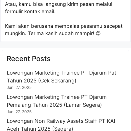
Atau, kamu bisa langsung kirim pesan melalui
formulir kontak email.
Kami akan berusaha membalas pesanmu secepat
mungkin. Terima kasih sudah mampir! 😊
Recent Posts
Lowongan Marketing Trainee PT Djarum Pati
Tahun 2025 (Cek Sekarang)
Juni 27, 2025
Lowongan Marketing Trainee PT Djarum
Pemalang Tahun 2025 (Lamar Segera)
Juni 27, 2025
Lowongan Non Railway Assets Staff PT KAI
Aceh Tahun 2025 (Segera)