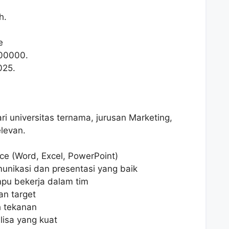
h.
e
00000
.
025.
ri universitas ternama, jurusan Marketing,
levan.
ce (Word, Excel, PowerPoint)
nikasi dan presentasi yang baik
ampu bekerja dalam tim
an target
 tekanan
isa yang kuat