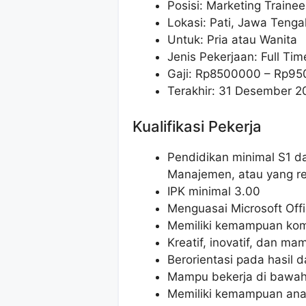
Posisi: Marketing Trainee
Lokasi: Pati, Jawa Tenga
Untuk: Pria atau Wanita
Jenis Pekerjaan: Full Tim
Gaji: Rp
8500000
– Rp
95
Terakhir: 31 Desember 2
Kualifikasi Pekerja
Pendidikan minimal S1 da
Manajemen, atau yang re
IPK minimal 3.00
Menguasai Microsoft Offi
Memiliki kemampuan komu
Kreatif, inovatif, dan m
Berorientasi pada hasil d
Mampu bekerja di bawah
Memiliki kemampuan anal