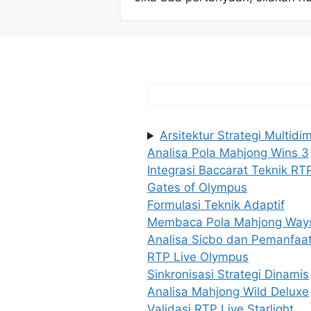
Arsitektur Strategi Multidi
Analisa Pola Mahjong Wins 3
Integrasi Baccarat Teknik RT
Gates of Olympus
Formulasi Teknik Adaptif
Membaca Pola Mahjong Way
Analisa Sicbo dan Pemanfaa
RTP Live Olympus
Sinkronisasi Strategi Dinamis
Analisa Mahjong Wild Deluxe
Validasi RTP Live Starlight