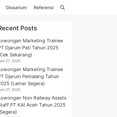
Glosarium
Referensi
Recent Posts
Lowongan Marketing Trainee
PT Djarum Pati Tahun 2025
(Cek Sekarang)
uni 27, 2025
Lowongan Marketing Trainee
PT Djarum Pemalang Tahun
2025 (Lamar Segera)
uni 27, 2025
Lowongan Non Railway Assets
Staff PT KAI Aceh Tahun 2025
(Segera)