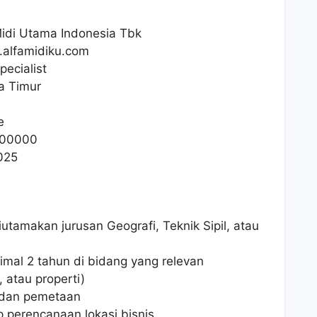
idi Utama Indonesia Tbk
i.alfamidiku.com
pecialist
a Timur
e
00000
025
iutamakan jurusan Geografi, Teknik Sipil, atau
imal 2 tahun di bidang yang relevan
, atau properti)
 dan pemetaan
 perencanaan lokasi bisnis