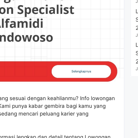
J
J
J
yang sesuai dengan keahlianmu? Info lowongan
 Kami punya kabar gembira bagi kamu yang
sedang mencari peluang karier yang
formasi lengkap dan detail tentang Lowongan