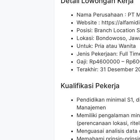
Detail Lowongan Kerja
Nama Perusahaan :
PT M
Website :
https://alfamid
Posisi: Branch Location S
Lokasi: Bondowoso, Jaw
Untuk: Pria atau Wanita
Jenis Pekerjaan: Full Tim
Gaji: Rp
4600000
– Rp
60
Terakhir: 31 Desember 2
Kualifikasi Pekerja
Pendidikan minimal S1, d
Manajemen
Memiliki pengalaman min
(perencanaan lokasi, ritel
Menguasai analisis data
Memahami prinsip-prinsip