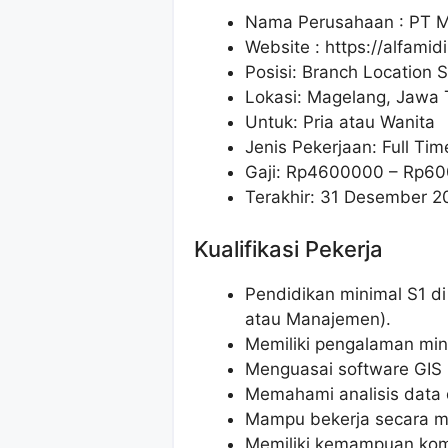
Nama Perusahaan :
PT M
Website :
https://alfamid
Posisi: Branch Location S
Lokasi: Magelang, Jawa
Untuk: Pria atau Wanita
Jenis Pekerjaan: Full Tim
Gaji: Rp
4600000
– Rp
60
Terakhir: 31 Desember 2
Kualifikasi Pekerja
Pendidikan minimal S1 di b
atau Manajemen).
Memiliki pengalaman min
Menguasai software GIS 
Memahami analisis data 
Mampu bekerja secara m
Memiliki kemampuan komu