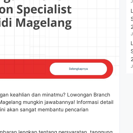
J
J
J
engan keahlian dan minatmu? Lowongan Branch
i Magelang mungkin jawabannya! Informasi detail
 ini akan sangat membantu pencarian
ambaran lengkap tentang persyaratan, tanggung