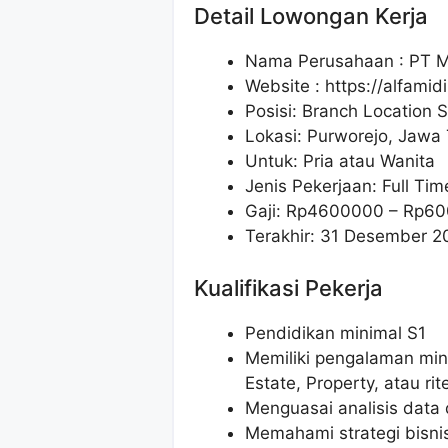
Detail Lowongan Kerja
Nama Perusahaan :
PT M
Website :
https://alfamid
Posisi: Branch Location S
Lokasi: Purworejo, Jawa
Untuk: Pria atau Wanita
Jenis Pekerjaan: Full Tim
Gaji: Rp
4600000
– Rp
60
Terakhir: 31 Desember 2
Kualifikasi Pekerja
Pendidikan minimal S1
Memiliki pengalaman mini
Estate, Property, atau rite
Menguasai analisis data
Memahami strategi bisnis 