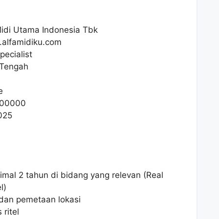
idi Utama Indonesia Tbk
i.alfamidiku.com
pecialist
 Tengah
e
00000
025
mal 2 tahun di bidang yang relevan (Real
l)
 dan pemetaan lokasi
ritel