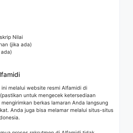
krip Nilai
han (jika ada)
a ada)
lfamidi
ni melalui website resmi Alfamidi di
m (pastikan untuk mengecek ketersediaan
u mengirimkan berkas lamaran Anda langsung
kat. Anda juga bisa melamar melalui situs-situs
ndonesia.
mua proses rekrutmen di Alfamidi tidak