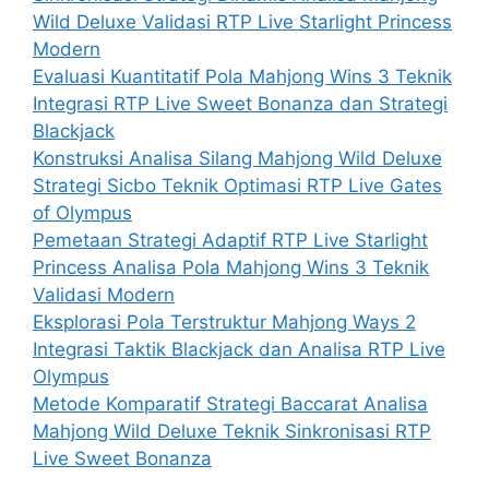
Wild Deluxe Validasi RTP Live Starlight Princess
Modern
Evaluasi Kuantitatif Pola Mahjong Wins 3 Teknik
Integrasi RTP Live Sweet Bonanza dan Strategi
Blackjack
Konstruksi Analisa Silang Mahjong Wild Deluxe
Strategi Sicbo Teknik Optimasi RTP Live Gates
of Olympus
Pemetaan Strategi Adaptif RTP Live Starlight
Princess Analisa Pola Mahjong Wins 3 Teknik
Validasi Modern
Eksplorasi Pola Terstruktur Mahjong Ways 2
Integrasi Taktik Blackjack dan Analisa RTP Live
Olympus
Metode Komparatif Strategi Baccarat Analisa
Mahjong Wild Deluxe Teknik Sinkronisasi RTP
Live Sweet Bonanza