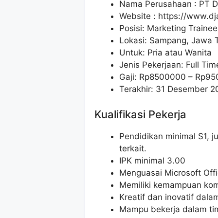
Nama Perusahaan :
PT D
Website :
https://www.d
Posisi: Marketing Trainee
Lokasi: Sampang, Jawa 
Untuk: Pria atau Wanita
Jenis Pekerjaan: Full Tim
Gaji: Rp
8500000
– Rp
95
Terakhir: 31 Desember 2
Kualifikasi Pekerja
Pendidikan minimal S1, j
terkait.
IPK minimal 3.00
Menguasai Microsoft Offi
Memiliki kemampuan komu
Kreatif dan inovatif da
Mampu bekerja dalam tim