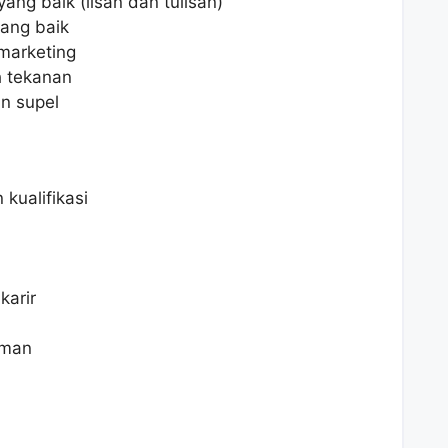
ng baik (lisan dan tulisan)
ang baik
marketing
 tekanan
n supel
kualifikasi
arir
aman