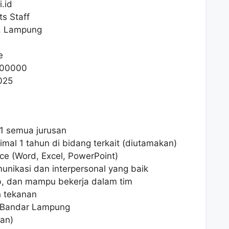
.id
ts Staff
, Lampung
e
00000
025
1 semua jurusan
mal 1 tahun di bidang terkait (diutamakan)
ce (Word, Excel, PowerPoint)
nikasi dan interpersonal yang baik
ab, dan mampu bekerja dalam tim
 tekanan
i Bandar Lampung
kan)