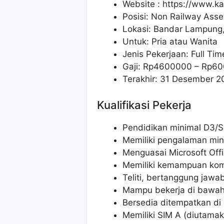
Website :
https://www.kai
Posisi: Non Railway Asse
Lokasi: Bandar Lampung
Untuk: Pria atau Wanita
Jenis Pekerjaan: Full Tim
Gaji: Rp
4600000
– Rp
60
Terakhir: 31 Desember 2
Kualifikasi Pekerja
Pendidikan minimal D3/S
Memiliki pengalaman mini
Menguasai Microsoft Offi
Memiliki kemampuan komu
Teliti, bertanggung jaw
Mampu bekerja di bawah
Bersedia ditempatkan d
Memiliki SIM A (diutama