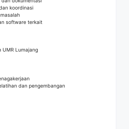
 dan dokumentasi
an koordinasi
masalah
 software terkait
an UMR Lumajang
enagakerjaan
elatihan dan pengembangan