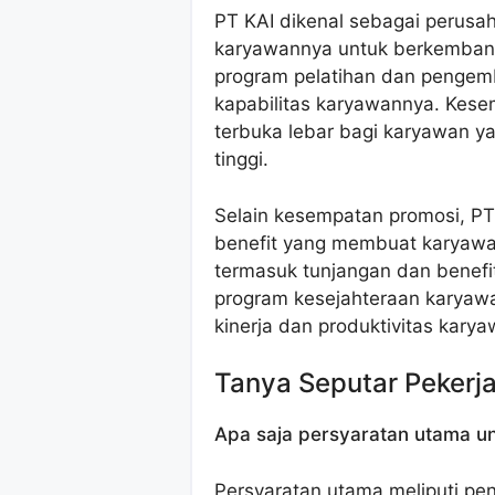
PT KAI dikenal sebagai perus
karyawannya untuk berkembang
program pelatihan dan pengem
kapabilitas karyawannya. Kesem
terbuka lebar bagi karyawan y
tinggi.
Selain kesempatan promosi, PT
benefit yang membuat karyawan
termasuk tunjangan dan benefit
program kesejahteraan karyawa
kinerja dan produktivitas karya
Tanya Seputar Pekerj
Apa saja persyaratan utama un
Persyaratan utama meliputi pen