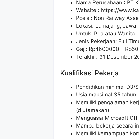
Nama Perusahaan :
PT K
Website :
https://www.kai
Posisi: Non Railway Asse
Lokasi: Lumajang, Jawa 
Untuk: Pria atau Wanita
Jenis Pekerjaan: Full Tim
Gaji: Rp
4600000
– Rp
60
Terakhir: 31 Desember 2
Kualifikasi Pekerja
Pendidikan minimal D3/S
Usia maksimal 35 tahun
Memiliki pengalaman kerj
(diutamakan)
Menguasai Microsoft Offi
Mampu bekerja secara in
Memiliki kemampuan komu