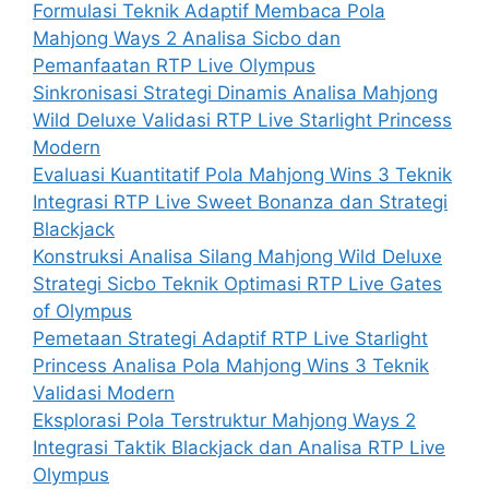
Formulasi Teknik Adaptif Membaca Pola
Mahjong Ways 2 Analisa Sicbo dan
Pemanfaatan RTP Live Olympus
Sinkronisasi Strategi Dinamis Analisa Mahjong
Wild Deluxe Validasi RTP Live Starlight Princess
Modern
Evaluasi Kuantitatif Pola Mahjong Wins 3 Teknik
Integrasi RTP Live Sweet Bonanza dan Strategi
Blackjack
Konstruksi Analisa Silang Mahjong Wild Deluxe
Strategi Sicbo Teknik Optimasi RTP Live Gates
of Olympus
Pemetaan Strategi Adaptif RTP Live Starlight
Princess Analisa Pola Mahjong Wins 3 Teknik
Validasi Modern
Eksplorasi Pola Terstruktur Mahjong Ways 2
Integrasi Taktik Blackjack dan Analisa RTP Live
Olympus