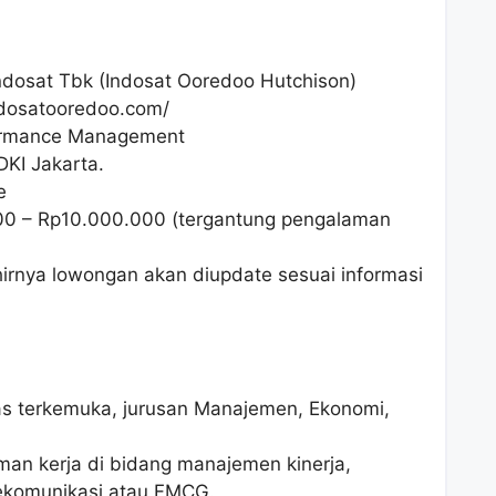
ndosat Tbk (Indosat Ooredoo Hutchison)
ndosatooredoo.com/
formance Management
DKI Jakarta.
e
00
– Rp
10.000.000
(tergantung pengalaman
hirnya lowongan akan diupdate sesuai informasi
tas terkemuka, jurusan Manajemen, Ekonomi,
man kerja di bidang manajemen kinerja,
lekomunikasi atau FMCG.