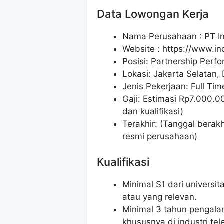
Data Lowongan Kerja
Nama Perusahaan :
PT I
Website :
https://www.i
Posisi:
Partnership Per
Lokasi: Jakarta Selatan, 
Jenis Pekerjaan: Full Tim
Gaji: Estimasi Rp
7.000.0
dan kualifikasi)
Terakhir: (Tanggal berak
resmi perusahaan)
Kualifikasi
Minimal S1 dari universi
atau yang relevan.
Minimal 3 tahun pengala
khususnya di industri te