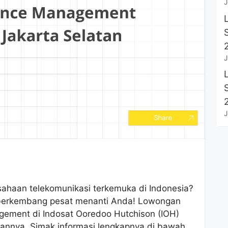
J
J
J
sahaan telekomunikasi terkemuka di Indonesia?
 berkembang pesat menanti Anda! Lowongan
gement di Indosat Ooredoo Hutchison (IOH)
bannya. Simak informasi lengkapnya di bawah