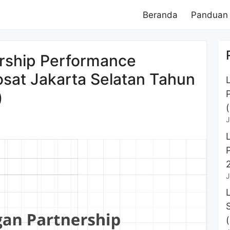
Beranda
Panduan
rship Performance
at Jakarta Selatan Tahun
)
J
J