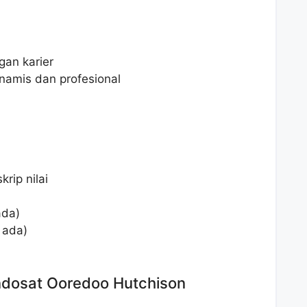
an karier
namis dan profesional
rip nilai
ada)
a ada)
Indosat Ooredoo Hutchison