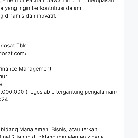
ement di Pacitan, Jawa Timur. Ini merupakan
 yang ingin berkontribusi dalam
dinamis dan inovatif.
ndosat Tbk
dosat.com/
formance Management
mur
e
0.000.000
(negosiable tergantung pengalaman)
024
 bidang Manajemen, Bisnis, atau terkait
imal 2 tahun di bidang manajemen kinerja,