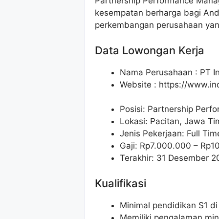
Partnership Performance Manag
kesempatan berharga bagi Anda
perkembangan perusahaan yang 
Data Lowongan Kerja
Nama Perusahaan :
PT I
Website :
https://www.in
Posisi:
Partnership Per
Lokasi: Pacitan, Jawa Ti
Jenis Pekerjaan: Full Tim
Gaji: Rp
7.000.000
– Rp
1
Terakhir: 31 Desember 2
Kualifikasi
Minimal pendidikan S1 di
Memiliki pengalaman min