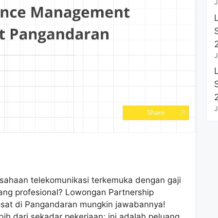
J
J
J
usahaan telekomunikasi terkemuka dengan gaji
yang profesional? Lowongan Partnership
sat di Pangandaran mungkin jawabannya!
h dari sekadar pekerjaan; ini adalah peluang