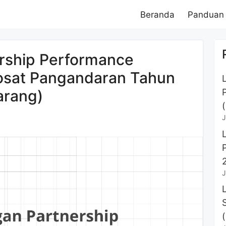
Beranda
Panduan
rship Performance
sat Pangandaran Tahun
arang)
J
J