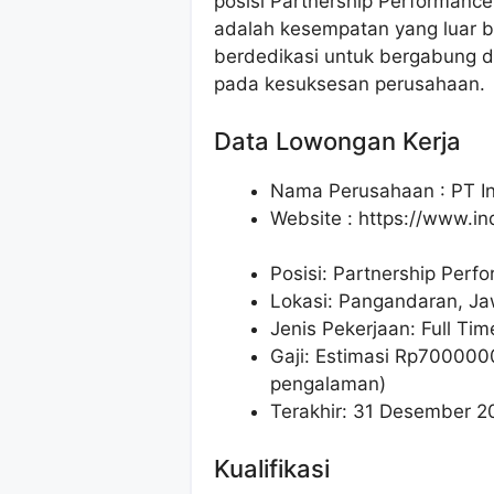
posisi Partnership Performanc
adalah kesempatan yang luar b
berdedikasi untuk bergabung d
pada kesuksesan perusahaan.
Data Lowongan Kerja
Nama Perusahaan :
PT I
Website :
https://www.i
Posisi:
Partnership Per
Lokasi: Pangandaran, Ja
Jenis Pekerjaan: Full Tim
Gaji: Estimasi Rp
700000
pengalaman)
Terakhir: 31 Desember 2
Kualifikasi