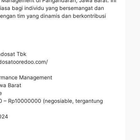
e Management di Pangandaran, Jawa Barat. Ini
iasa bagi individu yang bersemangat dan
engan tim yang dinamis dan berkontribusi
ndosat Tbk
ndosatooredoo.com/
formance Management
wa Barat
e
0
– Rp
10000000
(negosiable, tergantung
024