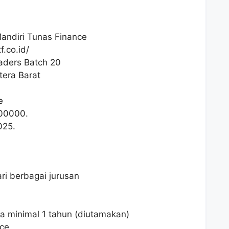
andiri Tunas Finance
.co.id/
eaders Batch 20
tera Barat
e
00000
.
025.
ri berbagai jurusan
a minimal 1 tahun (diutamakan)
ice