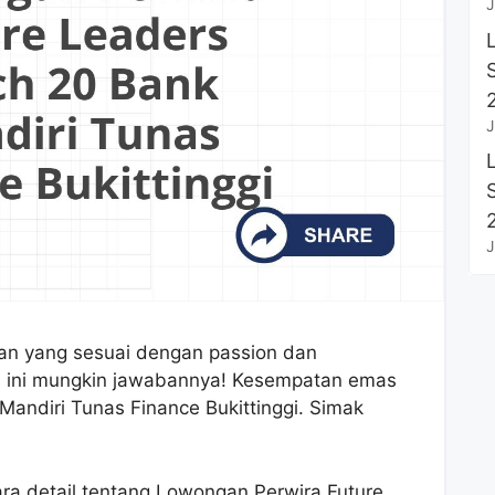
J
J
J
an yang sesuai dengan passion dan
a ini mungkin jawabannya! Kesempatan emas
Mandiri Tunas Finance Bukittinggi. Simak
ra detail tentang Lowongan Perwira Future