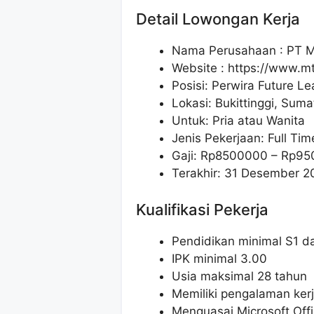
Detail Lowongan Kerja
Nama Perusahaan :
PT M
Website :
https://www.mtf
Posisi: Perwira Future L
Lokasi: Bukittinggi, Suma
Untuk: Pria atau Wanita
Jenis Pekerjaan: Full Tim
Gaji: Rp
8500000
– Rp
95
Terakhir: 31 Desember 2
Kualifikasi Pekerja
Pendidikan minimal S1 da
IPK minimal 3.00
Usia maksimal 28 tahun
Memiliki pengalaman kerj
Menguasai Microsoft Off