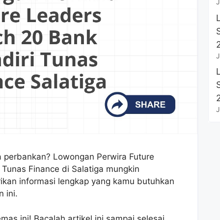
J
J
J
ia perbankan? Lowongan Perwira Future
 Tunas Finance di Salatiga mungkin
rikan informasi lengkap yang kamu butuhkan
 ini.
s ini! Bacalah artikel ini sampai selesai