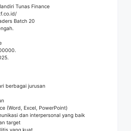
andiri Tunas Finance
.co.id/
eaders Batch 20
engah.
e
00000
.
025.
ri berbagai jurusan
un
ce (Word, Excel, PowerPoint)
nikasi dan interpersonal yang baik
an target
itis yang kuat