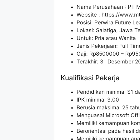
Nama Perusahaan :
PT M
Website :
https://www.mtf
Posisi: Perwira Future L
Lokasi: Salatiga, Jawa T
Untuk: Pria atau Wanita
Jenis Pekerjaan: Full Tim
Gaji: Rp
8500000
– Rp
95
Terakhir: 31 Desember 2
Kualifikasi Pekerja
Pendidikan minimal S1 da
IPK minimal 3.00
Berusia maksimal 25 tah
Menguasai Microsoft Offi
Memiliki kemampuan komu
Berorientasi pada hasil d
Memiliki kemampuan anal