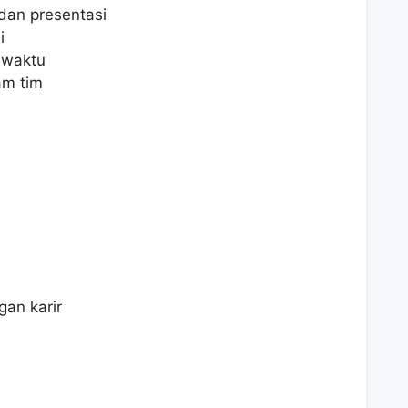
an presentasi
i
waktu
am tim
an karir