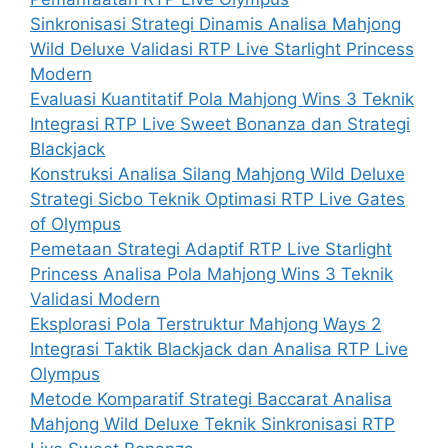
Sinkronisasi Strategi Dinamis Analisa Mahjong
Wild Deluxe Validasi RTP Live Starlight Princess
Modern
Evaluasi Kuantitatif Pola Mahjong Wins 3 Teknik
Integrasi RTP Live Sweet Bonanza dan Strategi
Blackjack
Konstruksi Analisa Silang Mahjong Wild Deluxe
Strategi Sicbo Teknik Optimasi RTP Live Gates
of Olympus
Pemetaan Strategi Adaptif RTP Live Starlight
Princess Analisa Pola Mahjong Wins 3 Teknik
Validasi Modern
Eksplorasi Pola Terstruktur Mahjong Ways 2
Integrasi Taktik Blackjack dan Analisa RTP Live
Olympus
Metode Komparatif Strategi Baccarat Analisa
Mahjong Wild Deluxe Teknik Sinkronisasi RTP