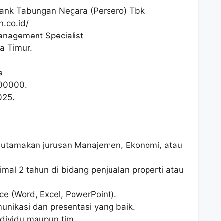
ank Tabungan Negara (Persero) Tbk
n.co.id/
anagement Specialist
a Timur.
e
00000
.
025.
diutamakan jurusan Manajemen, Ekonomi, atau
mal 2 tahun di bidang penjualan properti atau
ce (Word, Excel, PowerPoint).
nikasi dan presentasi yang baik.
dividu maupun tim.