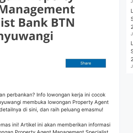
J
J
J
dan perbankan? Info lowongan kerja ini cocok
nyuwangi membuka lowongan Property Agent
etailnya di sini, dan raih peluang emasmu!
s ini! Artikel ini akan memberikan informasi
wongan Property Agent Management Specialist