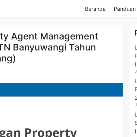
Beranda
Panduan
ty Agent Management
BTN Banyuwangi Tahun
ang)
J
J