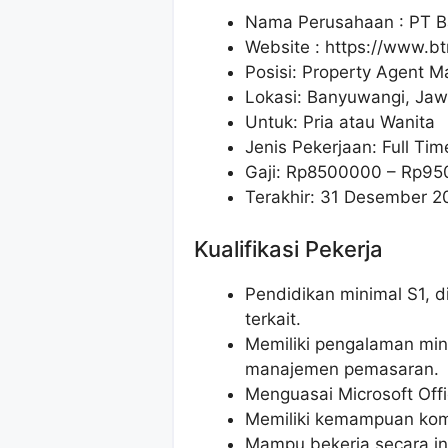
Nama Perusahaan :
PT B
Website :
https://www.bt
Posisi: Property Agent M
Lokasi: Banyuwangi, Jaw
Untuk: Pria atau Wanita
Jenis Pekerjaan: Full Tim
Gaji: Rp
8500000
– Rp
95
Terakhir: 31 Desember 2
Kualifikasi Pekerja
Pendidikan minimal S1, 
terkait.
Memiliki pengalaman mini
manajemen pemasaran.
Menguasai Microsoft Offi
Memiliki kemampuan komu
Mampu bekerja secara in