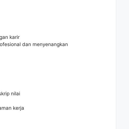
an karir
rofesional dan menyenangkan
rip nilai
aman kerja