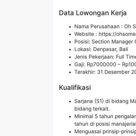
Data Lowongan Kerja
Nama Perusahaan :
Oh 
Website :
https://ohsom
Posisi:
Section Manager 
Lokasi: Denpasar, Bali
Jenis Pekerjaan: Full Tim
Gaji: Rp
7000000
– Rp
10
Terakhir: 31 Desember 2
Kualifikasi
Sarjana (S1) di bidang M
bidang terkait.
Minimal 5 tahun pengala
tahun di posisi manajerial
Menguasai prinsip-prins