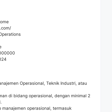
Some
e.com/
Operations
e
000000
024
anajemen Operasional, Teknik Industri, atau
man di bidang operasional, dengan minimal 2
.
ip manajemen operasional, termasuk