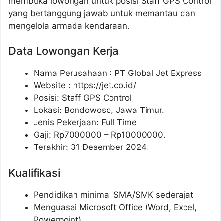
membuka lowongan untuk posisi Staff GPS Control
yang bertanggung jawab untuk memantau dan
mengelola armada kendaraan.
Data Lowongan Kerja
Nama Perusahaan :
PT Global Jet Express
Website :
https://jet.co.id/
Posisi:
Staff GPS Control
Lokasi: Bondowoso, Jawa Timur.
Jenis Pekerjaan: Full Time
Gaji: Rp
7000000
– Rp
10000000
.
Terakhir: 31 Desember 2024.
Kualifikasi
Pendidikan minimal SMA/SMK sederajat
Menguasai Microsoft Office (Word, Excel,
Powerpoint)