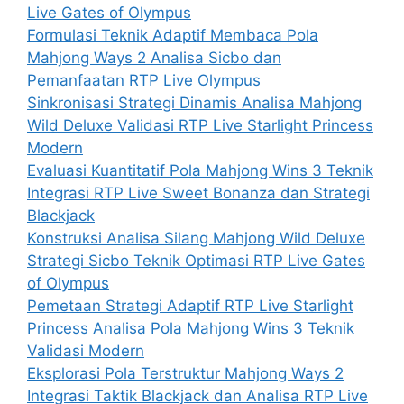
Live Gates of Olympus
Formulasi Teknik Adaptif Membaca Pola
Mahjong Ways 2 Analisa Sicbo dan
Pemanfaatan RTP Live Olympus
Sinkronisasi Strategi Dinamis Analisa Mahjong
Wild Deluxe Validasi RTP Live Starlight Princess
Modern
Evaluasi Kuantitatif Pola Mahjong Wins 3 Teknik
Integrasi RTP Live Sweet Bonanza dan Strategi
Blackjack
Konstruksi Analisa Silang Mahjong Wild Deluxe
Strategi Sicbo Teknik Optimasi RTP Live Gates
of Olympus
Pemetaan Strategi Adaptif RTP Live Starlight
Princess Analisa Pola Mahjong Wins 3 Teknik
Validasi Modern
Eksplorasi Pola Terstruktur Mahjong Ways 2
Integrasi Taktik Blackjack dan Analisa RTP Live