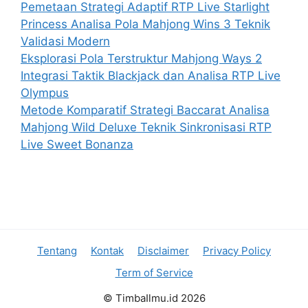
Pemetaan Strategi Adaptif RTP Live Starlight
Princess Analisa Pola Mahjong Wins 3 Teknik
Validasi Modern
Eksplorasi Pola Terstruktur Mahjong Ways 2
Integrasi Taktik Blackjack dan Analisa RTP Live
Olympus
Metode Komparatif Strategi Baccarat Analisa
Mahjong Wild Deluxe Teknik Sinkronisasi RTP
Live Sweet Bonanza
Tentang
Kontak
Disclaimer
Privacy Policy
Term of Service
© TimbaIlmu.id 2026