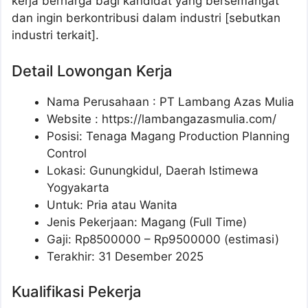
kerja berharga bagi kandidat yang bersemangat
dan ingin berkontribusi dalam industri [sebutkan
industri terkait].
Detail Lowongan Kerja
Nama Perusahaan :
PT Lambang Azas Mulia
Website :
https://lambangazasmulia.com/
Posisi: Tenaga Magang Production Planning
Control
Lokasi: Gunungkidul, Daerah Istimewa
Yogyakarta
Untuk: Pria atau Wanita
Jenis Pekerjaan: Magang (Full Time)
Gaji: Rp
8500000
– Rp
9500000
(estimasi)
Terakhir: 31 Desember 2025
Kualifikasi Pekerja