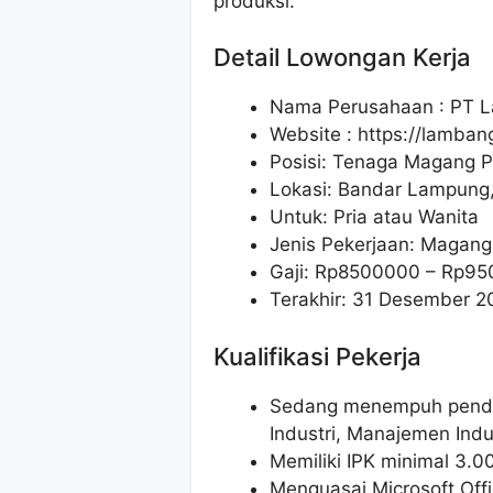
produksi.
Detail Lowongan Kerja
Nama Perusahaan :
PT L
Website :
https://lamban
Posisi: Tenaga Magang P
Lokasi: Bandar Lampung
Untuk: Pria atau Wanita
Jenis Pekerjaan: Magang 
Gaji: Rp
8500000
– Rp
95
Terakhir: 31 Desember 2
Kualifikasi Pekerja
Sedang menempuh pendid
Industri, Manajemen Indus
Memiliki IPK minimal 3.0
Menguasai Microsoft Offi