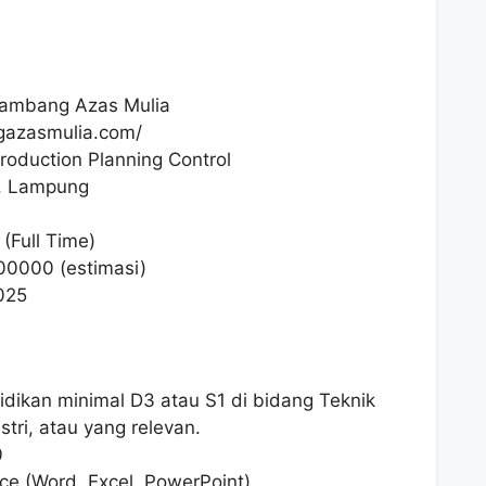
ambang Azas Mulia
gazasmulia.com/
roduction Planning Control
, Lampung
(Full Time)
00000
(estimasi)
025
ikan minimal D3 atau S1 di bidang Teknik
tri, atau yang relevan.
0
ce (Word, Excel, PowerPoint)