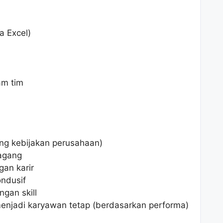
a Excel)
am tim
ung kebijakan perusahaan)
agang
an karir
ondusif
gan skill
menjadi karyawan tetap (berdasarkan performa)