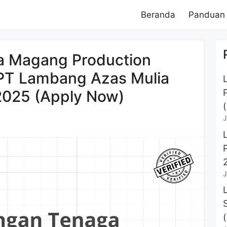
Beranda
Panduan
 Magang Production
 PT Lambang Azas Mulia
025 (Apply Now)
J
J